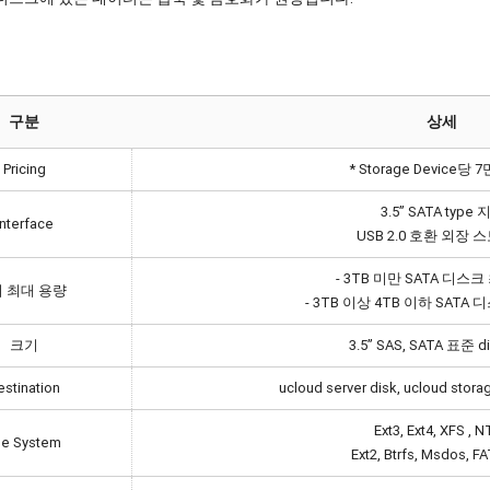
구분
상세
Pricing
* Storage Device당 
3.5’’ SATA type
Interface
USB 2.0 호환 외장
- 3TB 미만 SATA 디스크
회 최대 용량
- 3TB 이상 4TB 이하 SATA
크기
3.5’’ SAS, SATA 표준 di
estination
ucloud server disk, ucloud stora
Ext3, Ext4, XFS , 
ile System
Ext2, Btrfs, Msdos, F